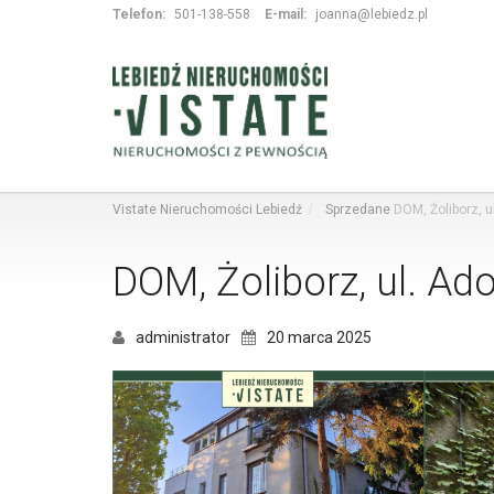
Telefon:
501-138-558
E-mail:
joanna@lebiedz.pl
Vistate Nieruchomości Lebiedź
Sprzedane
DOM, Żoliborz, u
DOM, Żoliborz, ul. Ad
administrator
20 marca 2025