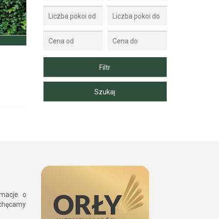
rmacje o
achęcamy