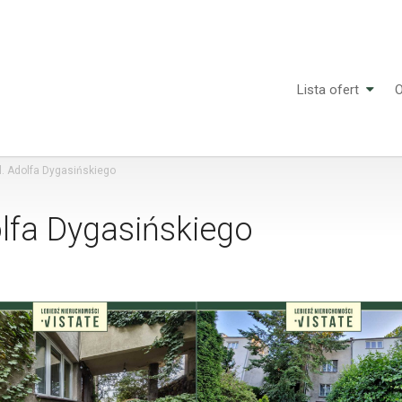
Lista ofert
O
l. Adolfa Dygasińskiego
olfa Dygasińskiego