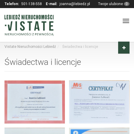
Telefon:
501-138-558
E-mail:
joanna@lebiedz.pl
Twoje ulubione
0
Tog
navi
Vistate Nieruchomości Lebiedź
Świadectwa i licencje
Świadectwa i licencje