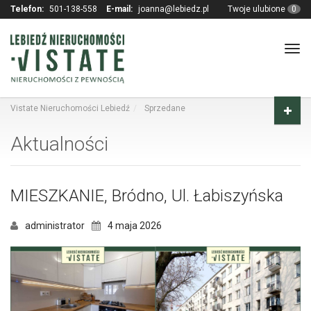
Telefon:
501-138-558
E-mail:
joanna@lebiedz.pl
Twoje ulubione
0
Tog
navi
Vistate Nieruchomości Lebiedź
Sprzedane
Aktualności
MIESZKANIE, Bródno, Ul. Łabiszyńska
administrator
4 maja 2026