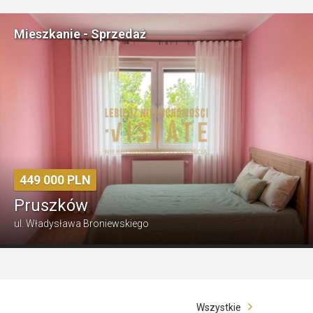
Dom - Sprzedaż
580 000 PLN
Gągławki
Wszystkie