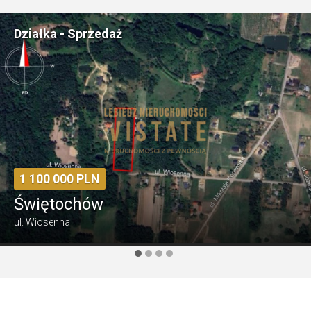
Mieszkanie - Sprzedaż
449 000 PLN
Pruszków
ul. Władysława Broniewskiego