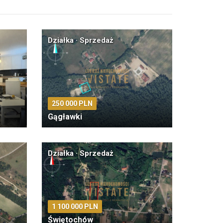
Działka · Sprzedaż
250 000 PLN
Gągławki
Działka · Sprzedaż
1 100 000 PLN
Świętochów