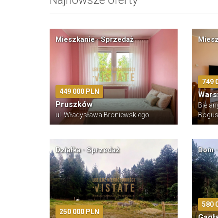
Najnowsze oferty
Mieszkanie · Sprzedaż
Miesz
749 
449 000 PLN
Wars
Pruszków
Bielan
ul. Władysława Broniewskiego
Bogus
Działka · Sprzedaż
Dom ·
580 
250 000 PLN
Gągł