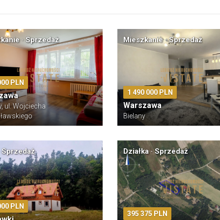
kanie · Sprzedaż
Mieszkanie · Sprzedaż
000 PLN
1 490 000 PLN
zawa
Warszawa
y, ul. Wojciecha
ławskiego
Bielany
 Sprzedaż
Działka · Sprzedaż
000 PLN
395 375 PLN
awki