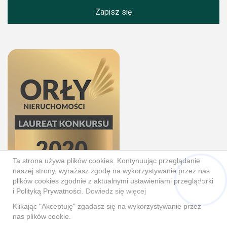
Zapisz się
Ta strona używa plików cookies. Kontynuując przeglądanie
naszej strony, wyrażasz zgodę na wykorzystywanie przez nas
plików cookies zgodnie z aktualnymi ustawieniami przeglądarki
Hej! Chętnie Ci pomogę
i Polityką Prywatności.
Dowiedz się więcej
Klikając "Akceptuję" zgadasz się na wykorzystywanie przez
nas plików cookie.
© 2026 Wszystkie prawa zastrzeżone | Program dla biur
nieruchomości -
asaricrm.com
Powrót na górę strony