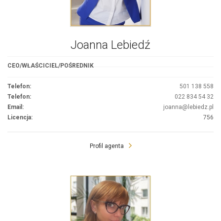
Joanna Lebiedź
CEO/WŁAŚCICIEL/POŚREDNIK
Telefon:
501 138 558
Telefon:
022 834 54 32
Email:
joanna@lebiedz.pl
Licencja:
756
Profil agenta