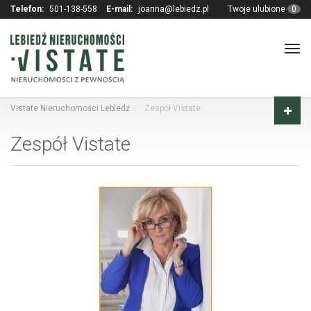
Telefon:
501-138-558
E-mail:
joanna@lebiedz.pl
Twoje ulubione
0
Tog
navi
Vistate Nieruchomości Lebiedź
Zespół Vistate
Zespół Vistate