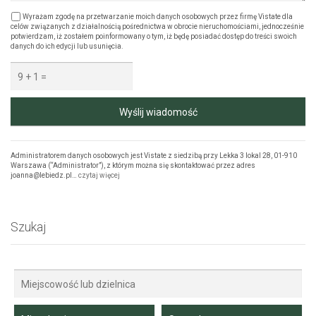
Wyrażam zgodę na przetwarzanie moich danych osobowych przez firmę Vistate dla
celów związanych z działalnością pośrednictwa w obrocie nieruchomościami, jednocześnie
potwierdzam, iż zostałem poinformowany o tym, iż będę posiadać dostęp do treści swoich
danych do ich edycji lub usunięcia.
Wyślij wiadomość
Administratorem danych osobowych jest Vistate z siedzibą przy Lekka 3 lokal 28, 01-910
Warszawa (“Administrator”), z którym można się skontaktować przez adres
joanna@lebiedz.pl…
czytaj więcej
Szukaj