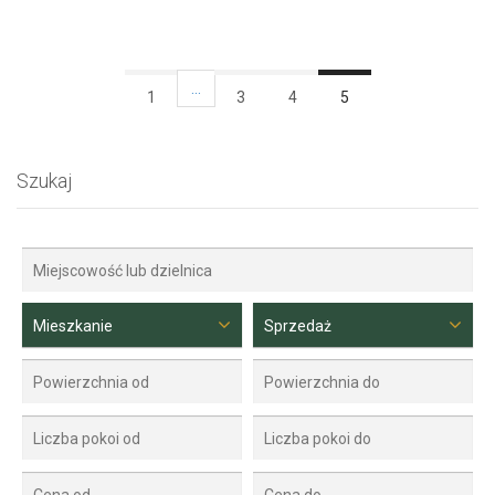
…
1
3
4
5
Szukaj
Mieszkanie
Sprzedaż