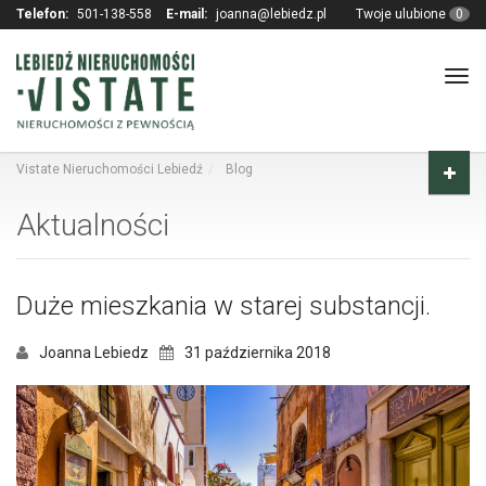
Telefon:
501-138-558
E-mail:
joanna@lebiedz.pl
Twoje ulubione
0
Tog
navi
Vistate Nieruchomości Lebiedź
Blog
Aktualności
Duże mieszkania w starej substancji.
Joanna Lebiedz
31 października 2018