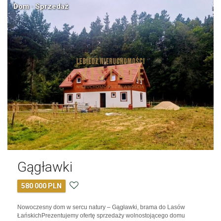
Dom · Sprzedaż
Gągławki
580 000 PLN
Nowoczesny dom w sercu natury – Gągławki, brama do Lasów
ŁańskichPrezentujemy ofertę sprzedaży wolnostojącego domu