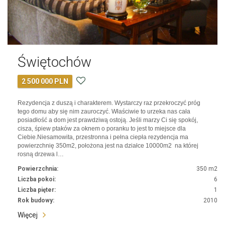
Świętochów
2 500 000 PLN
Rezydencja z duszą i charakterem. Wystarczy raz przekroczyć próg
tego domu aby się nim zauroczyć. Właściwie to urzeka nas cała
posiadłość a dom jest prawdziwą ostoją. Jeśli marzy Ci się spokój,
cisza, śpiew ptaków za oknem o poranku to jest to miejsce dla
Ciebie.Niesamowita, przestronna i pełna ciepła rezydencja ma
powierzchnię 350m2, położona jest na działce 10000m2 na której
rosną drzewa l…
Powierzchnia:
350 m2
Liczba pokoi:
6
Liczba pięter:
1
Rok budowy:
2010
Więcej