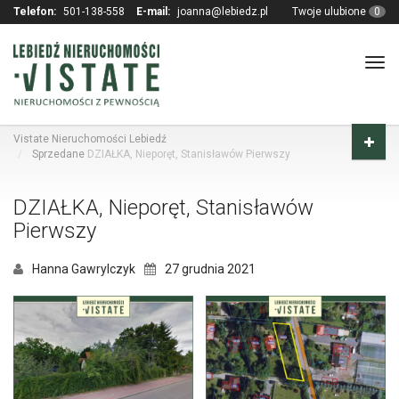
Telefon:
501-138-558
E-mail:
joanna@lebiedz.pl
Twoje ulubione
0
Tog
navi
Vistate Nieruchomości Lebiedź
Sprzedane
DZIAŁKA, Nieporęt, Stanisławów Pierwszy
DZIAŁKA, Nieporęt, Stanisławów
Pierwszy
Hanna Gawrylczyk
27 grudnia 2021