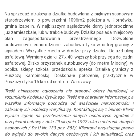
Na sprzedaż atrakcyjna działka budowlana z pięknym sosnowym
starodrzewiem, o powierzchni 1096m2 położona w Hornówku,
gmina Izabelin. W najbliższym sąsiedztwie domy jednorodzinne
już zamieszkałe, lub w trakcie budowy. Działka posiada miejscowy
plan zagospodarowania przestrzennego. Dozwolone
budownictwo jednorodzinne, zabudowa tylko w ostrej granicy z
sąsiadem. Wszystkie media w drodze przy działce. Dojazd ulicą
asfaltową. Wymiary działki: 27 x 40, węższy bok przylega do jezdni
asfaltowej. Blisko przystanek autobusowy (do metra Młociny), w
pobliżu sklepy, szkoła, przedszkola, apteka. Działka graniczy z
Puszczą Kampinoską. Doskonałe położenie, praktycznie w
Puszczy i tylko 15 km od centrum Warszawy.
Treść niniejszego ogłoszenia nie stanowi oferty handlowej w
rozumieniu Kodeksu Cywilnego. Treść ma charakter informacyjny, a
wszelkie informacje pochodzą od właścicieli nieruchomości i
zalecamy ich osobistą weryfikację. Kontaktując się z biurem Klient
wyraża zgodę na przetwarzanie danych osobowych zgodnie z
przepisami ustawy z dnia 29 sierpnia 1997 roku o ochronie danych
osobowych / Dz.U.Nr. 133 poz. 883/. Klientowi przysługuje prawo
do wglądu do swoich danych osobowych i ich aktualizacji, oraz